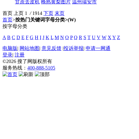
甘蔗去皮机
晚熟黄梨图片
温州瑞安市
首页
上页
1
/
1914
下页
末页
首页
>
按热门关键词字母分类>(W)
按字母分类
A
B
C
D
E
F
G
H
I
J
K
L
M
N
O
P
Q
R
S
T
U
V
W
X
Y
Z
电脑版
|
网站地图
|
意见反馈
|
投诉举报
|
申请一网通
登录
|
注册
©2026
搜了网
版权所有
服务热线：
400-888-5105