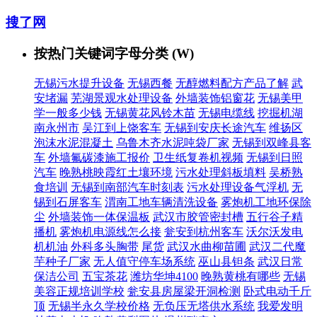
搜了网
按热门关键词字母分类 (W)
无锡污水提升设备
无锡西餐
无醇燃料配方产品了解
武
安堵漏
芜湖景观水处理设备
外墙装饰铝窗花
无锡美甲
学一般多少钱
无锡黄花风铃木苗
无锡电缆线
挖掘机湖
南永州市
吴江到上饶客车
无锡到安庆长途汽车
维扬区
泡沫水泥混凝土
乌鲁木齐水泥吨袋厂家
无锡到双峰县客
车
外墙氟碳漆施工报价
卫生纸复卷机视频
无锡到日照
汽车
晚熟桃映霞红土壤环境
污水处理斜板填料
吴桥熟
食培训
无锡到南部汽车时刻表
污水处理设备气浮机
无
锡到石屏客车
渭南工地车辆清洗设备
雾炮机工地环保除
尘
外墙装饰一体保温板
武汉市胶管密封槽
五行谷子精
播机
雾炮机电源线怎么接
瓮安到杭州客车
沃尔沃发电
机机油
外科多头胸带
尾货
武汉水曲柳苗圃
武汉二代魔
芋种子厂家
无人值守停车场系统
巫山县钽条
武汉日常
保洁公司
五宝茶花
潍坊华坤4100
晚熟黄桃有哪些
无锡
美容正规培训学校
瓮安县房屋梁开洞检测
卧式电动千斤
顶
无锡半永久学校价格
无负压无塔供水系统
我爱发明