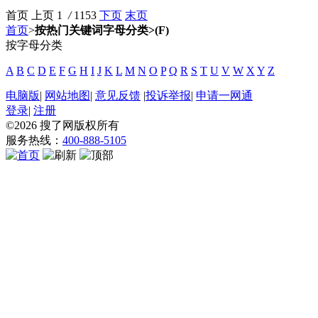
首页
上页
1
/
1153
下页
末页
首页
>
按热门关键词字母分类>(F)
按字母分类
A
B
C
D
E
F
G
H
I
J
K
L
M
N
O
P
Q
R
S
T
U
V
W
X
Y
Z
电脑版
|
网站地图
|
意见反馈
|
投诉举报
|
申请一网通
登录
|
注册
©2026
搜了网
版权所有
服务热线：
400-888-5105