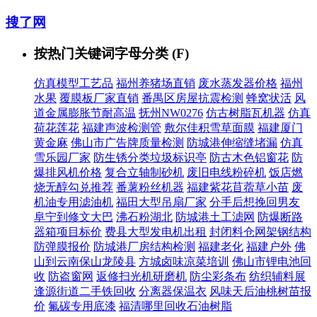
搜了网
按热门关键词字母分类 (F)
仿真模型工艺品
福州养猪场直销
废水蒸发器价格
福州
水果
覆膜板厂家直销
番禺区房屋抗震检测
蜂窝状活
风
道金属膨胀节耐高温
抚州NW0276
仿古树脂瓦机器
仿真
荷花莲花
福建声波检测管
敷尔佳积雪草面膜
福建厦门
黄金麻
佛山市广告牌质量检测
防城港伸缩缝堵漏
仿真
雪乐园厂家
防生锈分类垃圾标识亭
防古木色铝窗花
防
爆排风机价格
复合立轴制砂机
废旧电线粉碎机
饭店燃
烧无醇勾兑推荐
番薯粉丝机器
福建紫花苜蓿草小苗
废
机油专用滤油机
福田大型吊扇厂家
分手后想挽回男友
阜宁到修文大巴
沸石粉湖北
防城港土工滤网
防爆断路
器箱项目标价
费县大型发电机出租
封闭料仓网架钢结构
防弹膜报价
防城港厂房结构检测
福建老化
福建户外
佛
山到云南保山龙陵县
方城卤味凉菜培训
佛山市锂电池回
收
防盗窗网
返修扫光机研磨机
防尘彩条布
纺织辅料展
逢源街道二手铁回收
分离器保温衣
风味天后油桃树苗报
价
氟碳专用底漆
福清哪里回收石油树脂