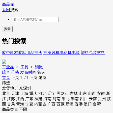
商品库
返回
搜索
热门搜索
胶带
耗材
胶粘用品
插头
插座
风机
电动机
电源
塑料包装材料
工业品
>
工具
>
钢锹
综合
价格
发布时间
筛选
首页
上页
1
/
1
下页
尾页
筛选
发货地
广东深圳
北京
天津
上海
重庆
河北
辽宁
黑龙江
吉林
山东
山西
安徽
浙
江
江苏
江西
广东
福建
海南
河南
湖北
湖南
四川
云南
贵州
陕
西
甘肃
青海
宁夏
内蒙古
广西
西藏
新疆
香港
澳门
台湾
商品类目
不限